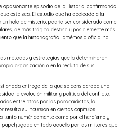
n ese apasionante episodio de la Historia, confirmando
que este sea. El estudio que ha dedicado a la
n un halo de misterio, podría ser considerado como
gulares, de más trágico destino y posiblemente más
ento que la historiografía llamémosla oficial ha
n los métodos y estrategias que la determinaron —
 propia organización o en la recluta de sus
cuestionada entrega de la que se consideraba una
ad la evolución militar y política del conflicto,
dos entre otros por los paracaidistas, la
 resulta su incursión en ciertos capítulos
ada tanto numéricamente como por el heroísmo y
 papel jugado en todo aquello por los militares que