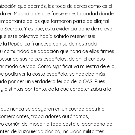
anización que además, les toca de cerca como es el
ida en Madrid o de que fuese en esta ciudad donde
mportante de los que formaron parte de ella; tal
o Secreto. Y es que, esta evidencia pone de relieve
que este colectivo había sabido retener sus
n de la República francesa con su demostrada
su comunidad de adopción que haría de ellos firmes
pesando sus raíces españolas; de ahí el curioso
lar modo de vida. Como significativa muestra de ello,
 se podía ver la costa española, se hablaba más
tado por ser un verdadero feudo de la OAS. Pues
 distintas por tanto, de la que caracterizaba a la
que nunca se apoyaron en un cuerpo doctrinal
os comerciantes, trabajadores autónomos,
tivo común de impedir a toda costa el abandono de
s de la izquierda clásica, incluidos militantes