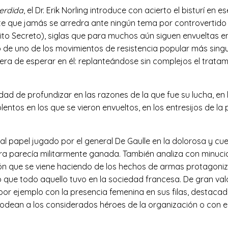
erdida
, el Dr. Erik Norling introduce con acierto el bisturí e
te que jamás se arredra ante ningún tema por controvertido 
ito Secreto), siglas que para muchos aún siguen envueltas e
do de uno de los movimientos de resistencia popular más sin
ra de esperar en él: replanteándose sin complejos el tratami
nidad de profundizar en las razones de la que fue su lucha, e
entos en los que se vieron envueltos, en los entresijos de la
 al papel jugado por el general De Gaulle en la dolorosa y 
 parecía militarmente ganada. También analiza con minuciosid
ón que se viene haciendo de los hechos de armas protagoniza
 que todo aquello tuvo en la sociedad francesa. De gran valor
por ejemplo con la presencia femenina en sus filas, destac
 rodean a los considerados héroes de la organización o con el