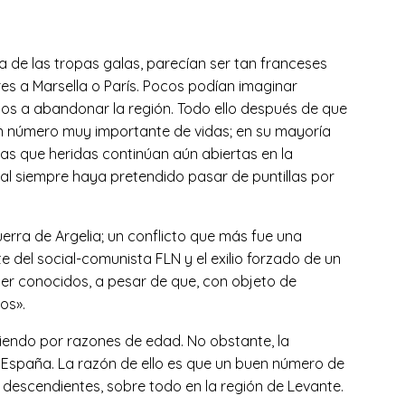
da de las tropas galas, parecían ser tan franceses
s a Marsella o París. Pocos podían imaginar
ados a abandonar la región. Todo ello después de que
 un número muy importante de vidas; en su mayoría
as que heridas continúan aún abiertas en la
ial siempre haya pretendido pasar de puntillas por
rra de Argelia; un conflicto que más fue una
e del social-comunista FLN y el exilio forzado de un
er conocidos, a pesar de que, con objeto de
os».
iendo por razones de edad. No obstante, la
España. La razón de ello es que un buen número de
s descendientes, sobre todo en la región de Levante.