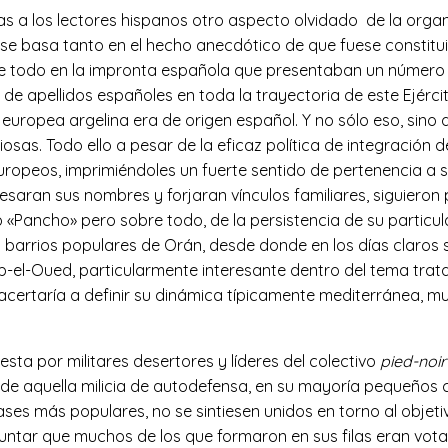
inas a los lectores hispanos otro aspecto olvidado de la org
 se basa tanto en el hecho anecdótico de que fuese constitu
re todo en la impronta española que presentaban un número i
de apellidos españoles en toda la trayectoria de este Ejércit
europea argelina era de origen español. Y no sólo eso, sino 
iosas. Todo ello a pesar de la eficaz política de integració
ropeos, imprimiéndoles un fuerte sentido de pertenencia a 
aran sus nombres y forjaran vínculos familiares, siguieron 
o «Pancho» pero sobre todo, de la persistencia de su particu
y barrios populares de Orán, desde donde en los días claros
ab-el-Oued, particularmente interesante dentro del tema tra
certaría a definir su dinámica típicamente mediterránea, muy
sta por militares desertores y líderes del colectivo
pied-noir
tes de aquella milicia de autodefensa, en su mayoría pequeñ
ases más populares, no se sintiesen unidos en torno al obje
tar que muchos de los que formaron en sus filas eran votante