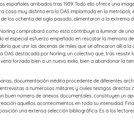
os españoles arribados tras 1939. Todo ello ofrece una image
tra cosa muy distinta era la OAS implantada en la metrópoli,
 de los ochenta del siglo pasado, alimentaron a la extrema 
 Norling comprobará como esta contribuye a iluminar de una
el especial esfuerzo empeñado en rescatar la memoria de a
 habría que unir las decenas de miles que se afincaron allí a la
OAS destacada por Norling; un colectivo que, tras resistir
se vería forzado bien a un nuevo exilio, bien a abandonar la ti
marias, documentación inédita procedente de diferentes arc
entrevistas a numerosos militares y civiles testigos directo
a un buen número de anexos documentales, constituyen un apoyo
reación aquellos acontecimientos en toda su intensidad. Fin
sposición una extensa selección bibliográfica. Es a los lector