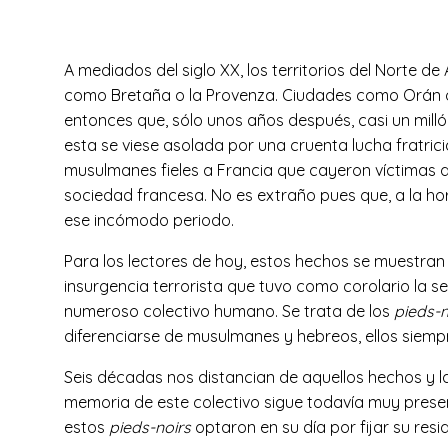
A mediados del siglo XX, los territorios del Norte d
como Bretaña o la Provenza. Ciudades como Orán o 
entonces que, sólo unos años después, casi un milló
esta se viese asolada por una cruenta lucha fratric
musulmanes fieles a Francia que cayeron víctimas d
sociedad francesa. No es extraño pues que, a la hor
ese incómodo periodo.
Para los lectores de hoy, estos hechos se muestran
insurgencia terrorista que tuvo como corolario la se
numeroso colectivo humano. Se trata de los
pieds-n
diferenciarse de musulmanes y hebreos, ellos siemp
Seis décadas nos distancian de aquellos hechos y l
memoria de este colectivo sigue todavía muy prese
estos
pieds-noirs
optaron en su día por fijar su res