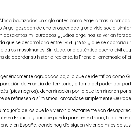
e África bautizados un siglo antes como Argelia tras la arriba
Argel gozaban de una prosperidad y una vida social similare
n doscientos mil europeos y judíos argelinos se verían forz
ida que se desarrollaría entre 1954 y 1962 y que se cobraría
e otros musulmanes. Sin duda, una auténtica guerra civil cuy
a de abordar su historia reciente, la Francia llamémosle ofic
 genéricamente agrupados bajo lo que se identifica como Gue
paración de Francia del territorio, la toma del poder por part
oirs
(pies negros), denominación por la que terminaron por s
re se refiriesen a sí mismos llamándose simplemente «europe
a mayoría de los que lo vivieron directamente van desaparec
nte en Francia y aunque pueda parecer extraño, también en 
idencia en España, donde hoy día siguen viviendo miles de su