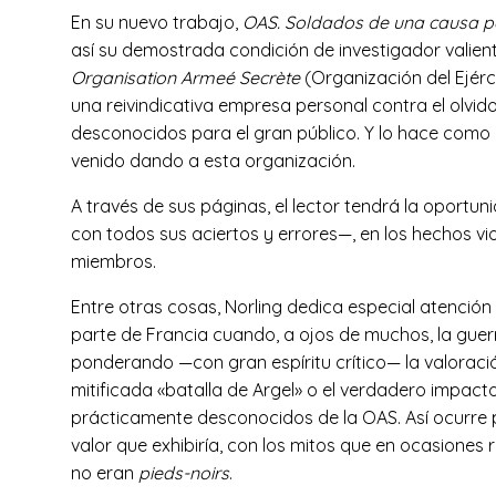
En su nuevo trabajo,
OAS.
Soldados de una causa p
así su demostrada condición de investigador valien
Organisation Armeé Secrète
(Organización del Ejérc
una reivindicativa empresa personal contra el olvi
desconocidos para el gran público. Y lo hace como e
venido dando a esta organización.
A través de sus páginas, el lector tendrá la oportu
con todos sus aciertos y errores—, en los hechos viol
miembros.
Entre otras cosas, Norling dedica especial atención
parte de Francia cuando, a ojos de muchos, la guerra
ponderando —con gran espíritu crítico— la valoraci
mitificada «batalla de Argel» o el verdadero impacto
prácticamente desconocidos de la OAS. Así ocurre 
valor que exhibiría, con los mitos que en ocasiones
no eran
pieds-noirs
.