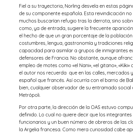
Fiel a su trayectoria, Norling desvela en estas pág
de su componente española. Esta reivindicación no
muchos buscarían refugio tras la derrota, sino sob
como, ya de entrada, sugiere la frecuente aparición 
el hecho de que un gran porcentaje de la población 
costumbres, lengua, gastronomía y tradiciones relig
capacidad para asimilar a grupos de inmigrantes eu
defensores de Francia. No obstante, aunque afrances
empleo de motes como «el Nani», «el gitano», «Kiki» 
el autor nos recuerda que en las calles, mercados 
español que francés. Así ocurría con el barrio de B
bien, cualquier observador de su entramado social a
Metrópoli.
Por otra parte, la dirección de la OAS estuvo compue
definido. Lo cual no quiere decir que los integran
funcionarios y un buen número de obreros de las cl
la Argelia francesa. Como mera curiosidad cabe apun