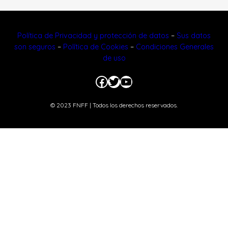
Política de Privacidad y protección de datos
–
Sus datos
son seguros
–
Política de Cookies
–
Condiciones Generales
de uso
Facebook
Twitter
YouTube
© 2023 FNFF | Todos los derechos reservados.