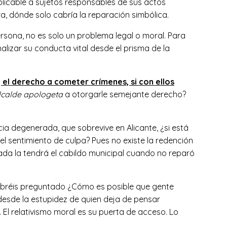
aplicable a sujetos responsables de sus actos
a, dónde solo cabría la reparación simbólica.
ersona, no es solo un problema legal o moral. Para
izar su conducta vital desde el prisma de la
el derecho a cometer crímenes, si con ellos
lcalde apologeta
a otorgarle semejante derecho?
ia degenerada, que sobrevive en Alicante, ¿si está
 el sentimiento de culpa? Pues no existe la redención
da la tendrá el cabildo municipal cuando no reparó
abréis preguntado ¿Cómo es posible que gente
 desde la estupidez de quien deja de pensar
. El relativismo moral es su puerta de acceso. Lo