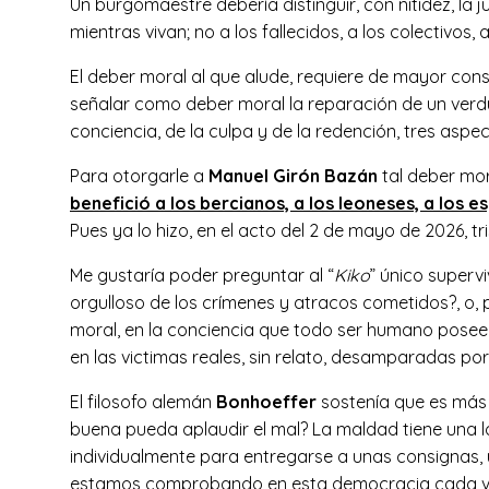
Un burgomaestre debería distinguir, con nitidez, la 
mientras vivan; no a los fallecidos, a los colectivos, 
El deber moral al que alude, requiere de mayor consi
señalar como deber moral la reparación de un verdu
conciencia, de la culpa y de la redención, tres asp
Para otorgarle a
Manuel Girón Bazán
tal deber mor
benefició a los bercianos, a los leoneses, a los 
Pues ya lo hizo, en el acto del 2 de mayo de 2026, t
Me gustaría poder preguntar al “
Kiko
” único superv
orgulloso de los crímenes y atracos cometidos?, o, po
moral, en la conciencia que todo ser humano posee
en las victimas reales, sin relato, desamparadas por
El filosofo alemán
Bonhoeffer
sostenía que es más
buena pueda aplaudir el mal? La maldad tiene una ló
individualmente para entregarse a unas consignas, un
estamos comprobando en esta democracia cada vez má