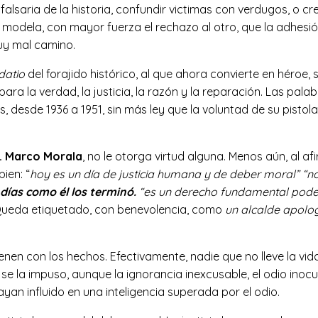
saria de la historia, confundir victimas con verdugos, o crea
modela, con mayor fuerza el rechazo al otro, que la adhesión
uy mal camino.
datio
del forajido histórico, al que ahora convierte en héroe, 
para la verdad, la justicia, la razón y la reparación. Las pal
, desde 1936 a 1951, sin más ley que la voluntad de su pistola
.
Marco Morala
, no le otorga virtud alguna. Menos aún, al 
ien: “
hoy es un día de justicia humana y de deber moral” “no
días como él los terminó.
“es un derecho fundamental poder
ueda etiquetado, con benevolencia, como
un alcalde apolog
enen con los hechos. Efectivamente, nadie que no lleve la vida
 se la impuso, aunque la ignorancia inexcusable, el odio inocu
ayan influido en una inteligencia superada por el odio.