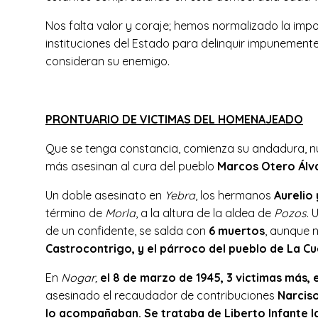
Nos falta valor y coraje; hemos normalizado la imp
instituciones del Estado para delinquir impunemente;
consideran su enemigo.
PRONTUARIO DE VICTIMAS DEL HOMENAJEADO
Que se tenga constancia, comienza su andadura, n
más asesinan al cura del pueblo
Marcos Otero Álv
Un doble asesinato en
Yebra
, los hermanos
Aurelio
término de
Morla
, a la altura de la aldea de
Pozos
. 
de un confidente, se salda con
6 muertos
, aunque n
Castrocontrigo, y el párroco del pueblo de La Cu
En
Nogar,
el 8 de marzo de 1945, 3 victimas más,
asesinado el recaudador de contribuciones
Narcis
lo acompañaban. Se trataba de Liberto Infante I