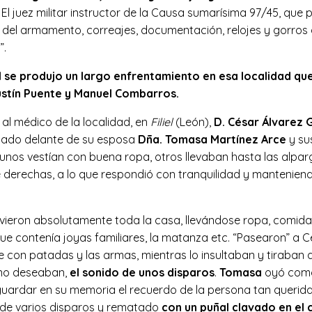
El juez militar instructor de la Causa sumarísima 97/45, que 
el armamento, correajes, documentación, relojes y gorros de 
”.
1 se produjo un largo enfrentamiento en esa localidad que
Agustín Puente y Manuel Combarros.
 al médico de la localidad, en
Filiel
(León),
D.
César Álvarez 
ultado delante de su esposa
Dña. Tomasa Martínez Arce
y sus
gunos vestían con buena ropa, otros llevaban hasta las alpar
 derechas, a lo que respondió con tranquilidad y manteniendo
lvieron absolutamente toda la casa, llevándose ropa, comida
e contenía joyas familiares, la matanza etc. “Pasearon” a Cé
con patadas y las armas, mientras lo insultaban y tiraban a
 no deseaban,
el sonido de unos disparos
.
Tomasa
oyó como 
 guardar en su memoria el recuerdo de la persona tan querida
 de varios disparos y rematado
con un puñal clavado en el