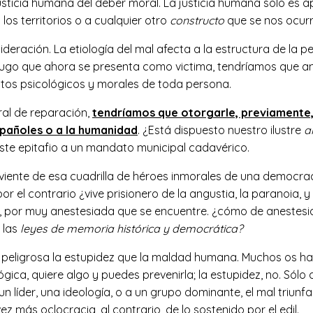
justicia humana del deber moral. La justicia humana solo es 
a los territorios o a cualquier otro
constructo
que se nos ocurr
deración. La etiología del mal afecta a la estructura de la p
go que ahora se presenta como victima, tendríamos que anal
ectos psicológicos y morales de toda persona.
al de reparación,
tendríamos que otorgarle, previamente, 
españoles o a la humanidad
. ¿Está dispuesto nuestro ilustre
a
riste epitafio a un mandato municipal cadavérico.
iviente de esa cuadrilla de héroes inmorales de una democrac
r el contrario ¿vive prisionero de la angustia, la paranoia, y
, por muy anestesiada que se encuentre. ¿cómo de anestesia
 las
leyes de memoria histórica y democrática?
 peligrosa la estupidez que la maldad humana. Muchos os h
gica, quiere algo y puedes prevenirla; la estupidez, no. Sólo
 líder, una ideología, o a un grupo dominante, el mal triunfa
s oclocracia, al contrario, de lo sostenido por el edil.