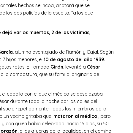
por tales hechos se incoa, anotará que se
los dos policías de la escolta, “a los que
 dejó varios muertos, 2 de las víctimas,
García
, alumno aventajado de Ramón y Cajal. Según
 7 hijos menores, el
10 de agosto del año 1939.
gatas rotas. El llamado
Girón
, levantó a
César
 la compostura, que su familia, originaria de
, el caballo con el que el médico se desplazaba
sar durante toda la noche por las calles del
l suelo repetidamente. Todos los miembros de la
un vecino gritaba que ¡
mataron al médico
!, pero
 y con quién había celebrado, hacía 15 días, su 50
 corazón
, a las afueras de la localidad, en el camino