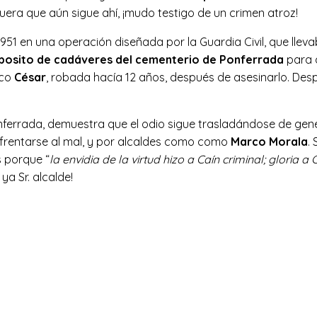
eguera que aún sigue ahí, ¡mudo testigo de un crimen atroz!
 1951 en una operación diseñada por la Guardia Civil, que lle
deposito de cadáveres del cementerio de Ponferrada
para d
ico
César
, robada hacía 12 años, después de asesinarlo. Des
nferrada, demuestra que el odio sigue trasladándose de gen
enfrentarse al mal, y por alcaldes como como
Marco Morala
.
s porque “
la envidia de la virtud hizo a Caín criminal; gloria a
ya Sr. alcalde!