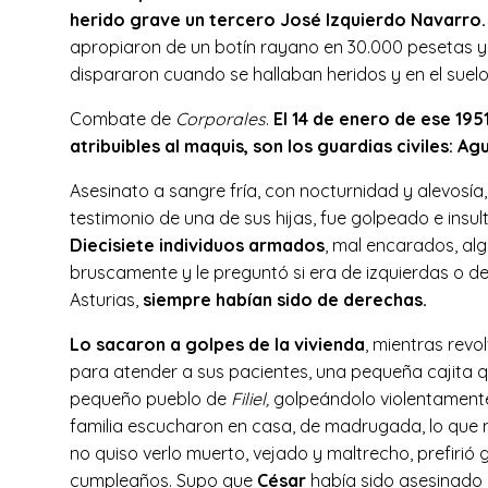
herido grave un tercero José Izquierdo Navarro.
apropiaron de un botín rayano en 30.000 pesetas y d
dispararon cuando se hallaban heridos y en el suelo
Combate de
Corporales
.
El 14 de enero de ese 195
atribuibles al maquis, son los guardias civiles: 
Asesinato a sangre fría, con nocturnidad y alevosía,
testimonio de una de sus hijas, fue golpeado e ins
Diecisiete individuos armados
, mal encarados, al
bruscamente y le preguntó si era de izquierdas o de
Asturias,
siempre habían sido de derechas.
Lo sacaron a golpes de la vivienda
, mientras revo
para atender a sus pacientes, una pequeña cajita qu
pequeño pueblo de
Filiel,
golpeándolo violentamente 
familia escucharon en casa, de madrugada, lo que
no quiso verlo muerto, vejado y maltrecho, prefirió
cumpleaños. Supo que
César
había sido asesinado