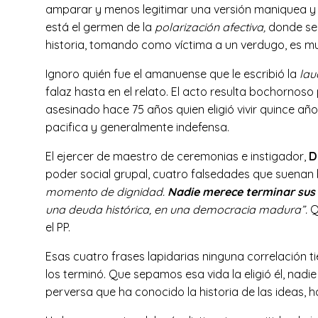
amparar y menos legitimar una versión maniquea y fal
está el germen de la
polarización afectiva,
donde se 
historia, tomando como víctima a un verdugo, es m
Ignoro quién fue el amanuense que le escribió la
lau
falaz hasta en el relato. El acto resulta bochornoso 
asesinado hace 75 años quien eligió vivir quince años
pacifica y generalmente indefensa.
El ejercer de maestro de ceremonias e instigador,
D
poder social grupal, cuatro falsedades que suenan b
momento de dignidad.
Nadie merece terminar sus 
una deuda histórica, en una democracia madura”.
Q
el PP.
Esas cuatro frases lapidarias ninguna correlación ti
los terminó. Que sepamos esa vida la eligió él, nadie
perversa que ha conocido la historia de las ideas, h