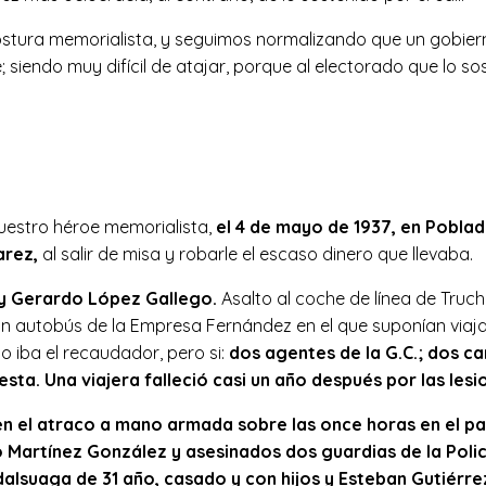
ostura memorialista, y seguimos normalizando que un gobiern
 siendo muy difícil de atajar, porque al electorado que lo sos
uestro héroe memorialista,
e
l 4 de mayo de 1937, en Poblad
arez,
al salir de misa y robarle el escaso dinero que llevaba.
 y Gerardo López Gallego.
Asalto al coche de línea de Truc
Un autobús de la Empresa Fernández en el que suponían via
o iba el recaudador, pero si:
dos agentes de la G.C.; dos ca
esta.
Una viajera falleció casi un año después por las lesi
 en el atraco a mano armada sobre las once horas en el 
o Martínez González y asesinados dos guardias de la Pol
dalsuaga de 31 año, casado y con hijos y Esteban Gutiérr