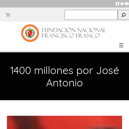
Saltar
Faceb
Twit
Y
al
S
contenido
e
a
r
c
h
1400 millones por José
Antonio