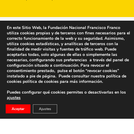
En este Sitio Web, la Fundación Nacional Francisco Franco
utiliza cookies propias y de terceros con fines necesarios para el
correcto funcionamiento de la web y su seguridad. Asimismo,
utiliza cookies estadísticas, y analíticas de terceros con la
finalidad de medir visitas y fuentes de tráfico web. Puede
aceptarlas todas, solo algunas de ellas o simplemente las
necesarias, configurando sus preferencias a través del panel de
configuración situado a continuación. Para revocar el
consentimiento prestado, pulse el botón “revocar cookies”
instalado a pie de página. Puede consultar nuestra política de
cookies
política de cookies
para más información.
Puedes configurar qué cookies permites o desactivarlas en los
ajustes
Fundación Nacional Francisco Franco
Aceptar
Ajustes
Calle Edgar Neville, 1 -1º Izq
(antes calle General Moscardó)
28020 (Madrid) – Tel. 91 541 21 22