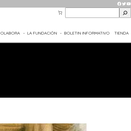
Faceb
Twit
Y
S
e
a
r
COLABORA
LA FUNDACIÓN
BOLETIN INFORMATIVO
TIENDA
c
h