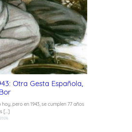
943: Otra Gesta Española,
Bor
 hoy, pero en 1943, se cumplen 77 años
s […]
 2026