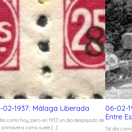
-02-1937: Málaga Liberada
06-02-1
Entre E
 día como hoy, pero en 1937, un día despejado de
i primavera como suele […]
Tal día como