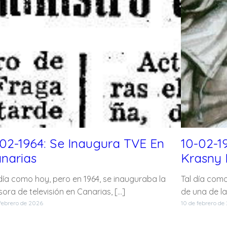
-02-1964: Se Inaugura TVE En
10-02-1
narias
Krasny 
 día como hoy, pero en 1964, se inauguraba la
Tal día como
ora de televisión en Canarias, […]
de una de la
 febrero de 2026
10 de febrero de