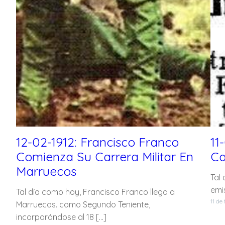
12-02-1912: Francisco Franco
11
Comienza Su Carrera Militar En
Ca
Marruecos
Tal
emis
Tal día como hoy, Francisco Franco llega a
11 de
Marruecos. como Segundo Teniente,
incorporándose al 18 […]