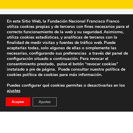
En este Sitio Web, la Fundación Nacional Francisco Franco
utiliza cookies propias y de terceros con fines necesarios para el
correcto funcionamiento de la web y su seguridad. Asimismo,
utiliza cookies estadísticas, y analíticas de terceros con la
finalidad de medir visitas y fuentes de tráfico web. Puede
aceptarlas todas, solo algunas de ellas o simplemente las
necesarias, configurando sus preferencias a través del panel de
configuración situado a continuación. Para revocar el
consentimiento prestado, pulse el botón “revocar cookies”
instalado a pie de página. Puede consultar nuestra política de
cookies
política de cookies
para más información.
Puedes configurar qué cookies permites o desactivarlas en los
ajustes
Fundación Nacional Francisco Franco
Aceptar
Ajustes
Calle Edgar Neville, 1 -1º Izq
(antes calle General Moscardó)
28020 (Madrid) – Tel. 91 541 21 22
Contacta con nosotros