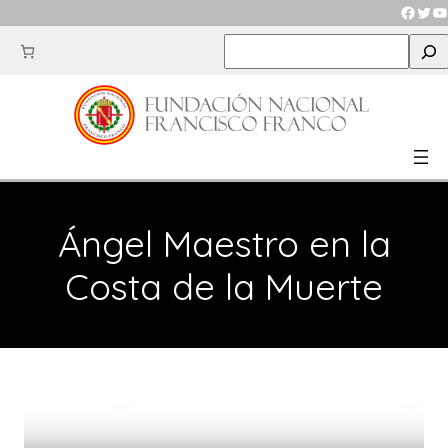
Saltar
Faceb
Twit
Y
al
S
contenido
e
a
r
c
h
Ángel Maestro en la
Costa de la Muerte