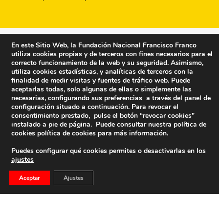
En este Sitio Web, la Fundación Nacional Francisco Franco
utiliza cookies propias y de terceros con fines necesarios para el
correcto funcionamiento de la web y su seguridad. Asimismo,
utiliza cookies estadísticas, y analíticas de terceros con la
finalidad de medir visitas y fuentes de tráfico web. Puede
aceptarlas todas, solo algunas de ellas o simplemente las
necesarias, configurando sus preferencias a través del panel de
configuración situado a continuación. Para revocar el
consentimiento prestado, pulse el botón “revocar cookies”
instalado a pie de página. Puede consultar nuestra política de
cookies
política de cookies
para más información.
Puedes configurar qué cookies permites o desactivarlas en los
ajustes
Fundación Nacional Francisco Franco
Aceptar
Ajustes
Calle Edgar Neville, 1 -1º Izq
(antes calle General Moscardó)
28020 (Madrid) – Tel. 91 541 21 22