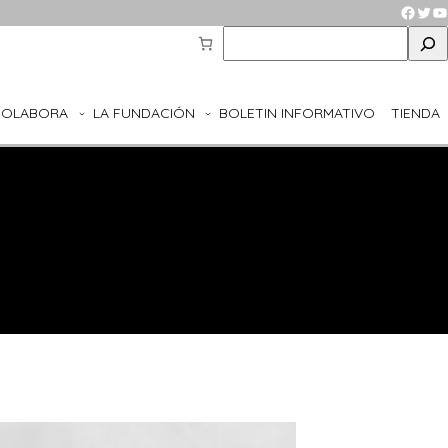
Faceb
Twit
Y
S
e
a
r
COLABORA
LA FUNDACIÓN
BOLETIN INFORMATIVO
TIENDA
c
h