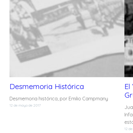
Desmemoria Histórica
El
Gr
Desmemoria histórica, por Emilio Campmany
12 de mayo de 2017
Jua
Inf
esto
12 de