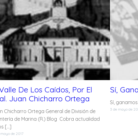
 Valle De Los Caídos, Por El
Sí, Gan
al. Juan Chicharro Ortega
Sí, ganamos
3 de mayo de 20
n Chicharro Ortega General de División de
antería de Marina (R.) Blog Cobra actualidad
s […]
 mayo de 2017