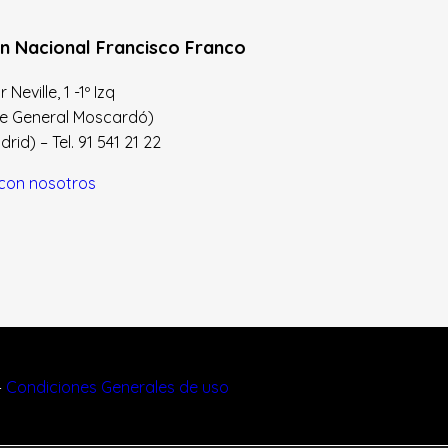
n Nacional Francisco Franco
Neville, 1 -1º Izq
le General Moscardó)
id) – Tel. 91 541 21 22
con nosotros
–
Condiciones Generales de uso