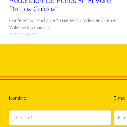
Redención De Penas En El Valle
De Los Caídos”
Conferencia: Audio de “La redención de penas en el
Valle de los Caídos”
26 de abril de 2013
Nombre
*
E-mail