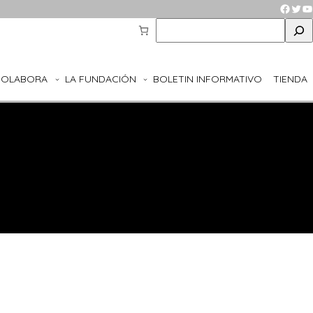
Faceb
Twit
Y
S
e
a
r
COLABORA
LA FUNDACIÓN
BOLETIN INFORMATIVO
TIENDA
c
h