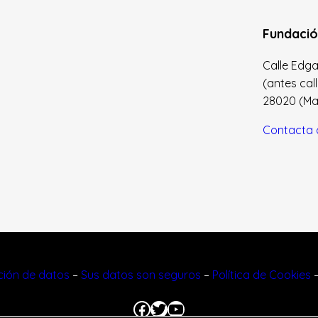
Fundació
Calle Edgar 
(antes cal
28020 (Madr
Contacta 
cción de datos
–
Sus datos son seguros
–
Política de Cookies
Facebook
Twitter
YouTube