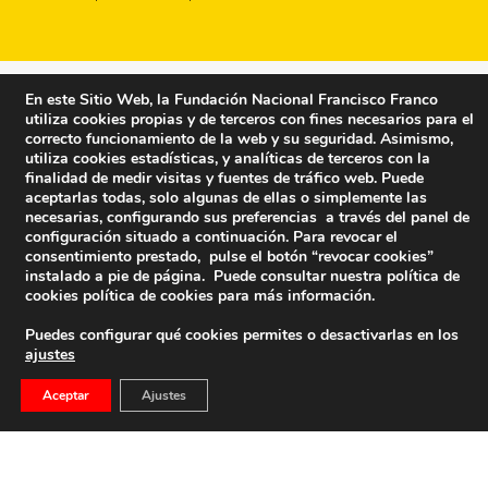
En este Sitio Web, la Fundación Nacional Francisco Franco
utiliza cookies propias y de terceros con fines necesarios para el
correcto funcionamiento de la web y su seguridad. Asimismo,
utiliza cookies estadísticas, y analíticas de terceros con la
finalidad de medir visitas y fuentes de tráfico web. Puede
aceptarlas todas, solo algunas de ellas o simplemente las
necesarias, configurando sus preferencias a través del panel de
configuración situado a continuación. Para revocar el
consentimiento prestado, pulse el botón “revocar cookies”
instalado a pie de página. Puede consultar nuestra política de
cookies
política de cookies
para más información.
Puedes configurar qué cookies permites o desactivarlas en los
ajustes
Fundación Nacional Francisco Franco
Aceptar
Ajustes
Calle Edgar Neville, 1 -1º Izq
(antes calle General Moscardó)
28020 (Madrid) – Tel. 91 541 21 22