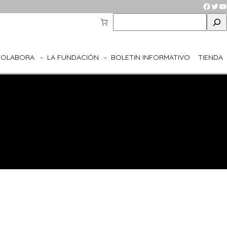
Faceb
Twit
Y
S
e
a
r
COLABORA
LA FUNDACIÓN
BOLETIN INFORMATIVO
TIENDA
c
h