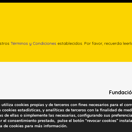
estros
Términos y Condiciones
establecidos. Por favor, recuerda leer
Fundació
tiliza cookies propias y de terceros con fines necesarios para el corr
Calle Edgar 
cookies estadísticas, y analíticas de terceros con la finalidad de medi
(antes cal
as de ellas o simplemente las necesarias, configurando sus preferencia
28020 (Madr
r el consentimiento prestado, pulse el botón “revocar cookies” instal
ca de cookies
para más información.