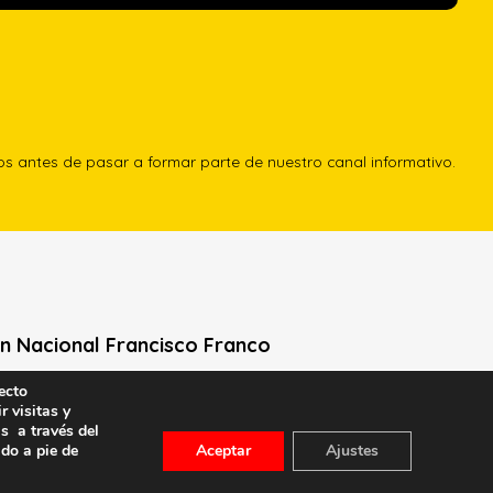
los antes de pasar a formar parte de nuestro canal informativo.
n Nacional Francisco Franco
ecto
Neville, 1 -1º Izq
r visitas y
le General Moscardó)
s a través del
id) – Tel. 91 541 21 22
ado a pie de
Aceptar
Ajustes