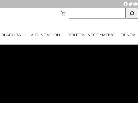
Faceb
Twit
Y
S
e
a
r
COLABORA
LA FUNDACIÓN
BOLETIN INFORMATIVO
TIENDA
c
h