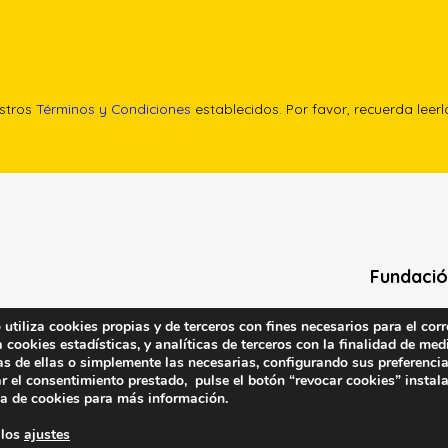
estros
Términos y Condiciones
establecidos. Por favor, recuerda leer
Fundació
Calle Edgar 
tiliza cookies propias y de terceros con fines necesarios para el corr
cookies estadísticas, y analíticas de terceros con la finalidad de medi
(antes cal
as de ellas o simplemente las necesarias, configurando sus preferencia
28020 (Madr
r el consentimiento prestado, pulse el botón “revocar cookies” instal
ca de cookies
para más información.
Contacta 
 los
ajustes