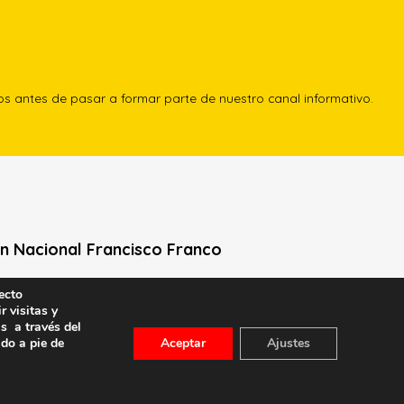
los antes de pasar a formar parte de nuestro canal informativo.
n Nacional Francisco Franco
Neville, 1 -1º Izq
ecto
r visitas y
le General Moscardó)
s a través del
id) – Tel. 91 541 21 22
ado a pie de
Aceptar
Ajustes
con nosotros