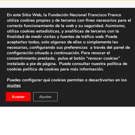
En este Sitio Web, la Fundación Nacional Francisco Franco
utiliza cookies propias y de terceros con fines necesarios para el
correcto funcionamiento de la web y su seguridad. Asimismo,
utiliza cookies estadísticas, y analíticas de terceros con la
finalidad de medir visitas y fuentes de tráfico web. Puede
aceptarlas todas, solo algunas de ellas o simplemente las
necesarias, configurando sus preferencias a través del panel de
configuración situado a continuación. Para revocar el
consentimiento prestado, pulse el botón “revocar cookies”
instalado a pie de página. Puede consultar nuestra política de
cookies
política de cookies
para más información.
Puedes configurar qué cookies permites o desactivarlas en los
ajustes
Fundación Nacional Francisco Franco
Aceptar
Ajustes
Calle Edgar Neville, 1 -1º Izq
(antes calle General Moscardó)
28020 (Madrid) – Tel. 91 541 21 22
Contacta con nosotros