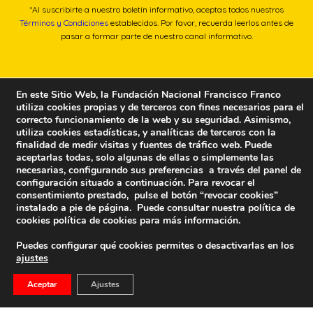
*Al suscribirte a nuestro boletín informativo, aceptas todos nuestros
Términos y Condiciones
establecidos. Por favor, recuerda leerlos antes de
pasar a formar parte de nuestro canal informativo.
En este Sitio Web, la Fundación Nacional Francisco Franco
utiliza cookies propias y de terceros con fines necesarios para el
correcto funcionamiento de la web y su seguridad. Asimismo,
utiliza cookies estadísticas, y analíticas de terceros con la
finalidad de medir visitas y fuentes de tráfico web. Puede
aceptarlas todas, solo algunas de ellas o simplemente las
necesarias, configurando sus preferencias a través del panel de
configuración situado a continuación. Para revocar el
consentimiento prestado, pulse el botón “revocar cookies”
instalado a pie de página. Puede consultar nuestra política de
cookies
política de cookies
para más información.
Puedes configurar qué cookies permites o desactivarlas en los
ajustes
Fundación Nacional Francisco Franco
Aceptar
Ajustes
Calle Edgar Neville, 1 -1º Izq