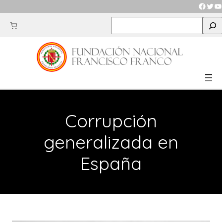
Saltar
Faceb
Twit
Y
al
S
contenido
e
a
r
c
h
Corrupción
generalizada en
España