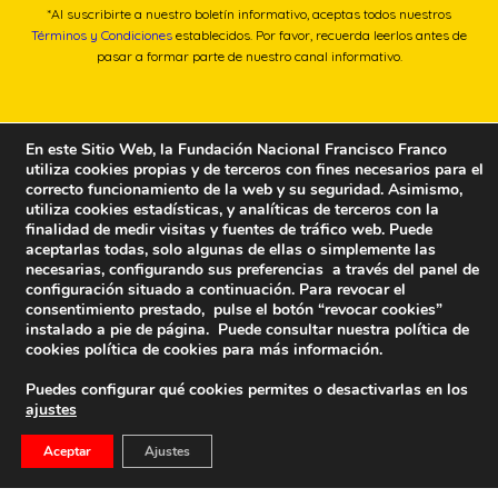
*Al suscribirte a nuestro boletín informativo, aceptas todos nuestros
Términos y Condiciones
establecidos. Por favor, recuerda leerlos antes de
pasar a formar parte de nuestro canal informativo.
En este Sitio Web, la Fundación Nacional Francisco Franco
utiliza cookies propias y de terceros con fines necesarios para el
correcto funcionamiento de la web y su seguridad. Asimismo,
utiliza cookies estadísticas, y analíticas de terceros con la
finalidad de medir visitas y fuentes de tráfico web. Puede
aceptarlas todas, solo algunas de ellas o simplemente las
necesarias, configurando sus preferencias a través del panel de
configuración situado a continuación. Para revocar el
consentimiento prestado, pulse el botón “revocar cookies”
instalado a pie de página. Puede consultar nuestra política de
cookies
política de cookies
para más información.
Puedes configurar qué cookies permites o desactivarlas en los
ajustes
Fundación Nacional Francisco Franco
Aceptar
Ajustes
Calle Edgar Neville, 1 -1º Izq