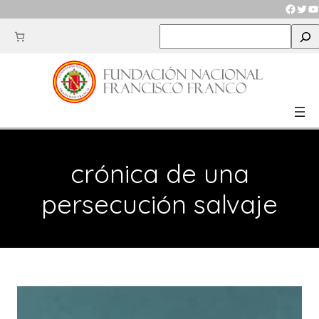
Saltar
Faceb
Twit
Y
al
S
contenido
e
a
r
c
h
crónica de una
persecución salvaje