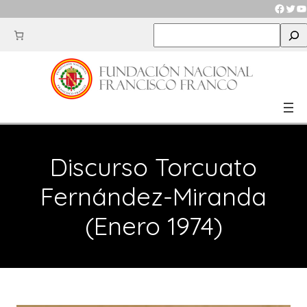
Saltar
Faceb
Twit
Y
al
S
contenido
e
a
r
c
h
Discurso Torcuato
Fernández-Miranda
(Enero 1974)