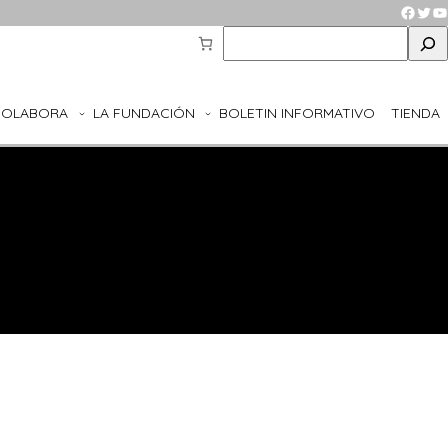
Faceb
Twit
Y
S
e
a
r
COLABORA
LA FUNDACIÓN
BOLETIN INFORMATIVO
TIENDA
c
h