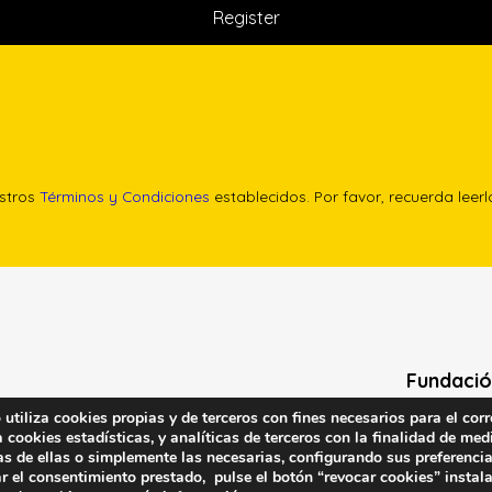
estros
Términos y Condiciones
establecidos. Por favor, recuerda leer
Fundació
tiliza cookies propias y de terceros con fines necesarios para el corr
Calle Edgar 
cookies estadísticas, y analíticas de terceros con la finalidad de medi
(antes cal
as de ellas o simplemente las necesarias, configurando sus preferencia
r el consentimiento prestado, pulse el botón “revocar cookies” instal
28020 (Madr