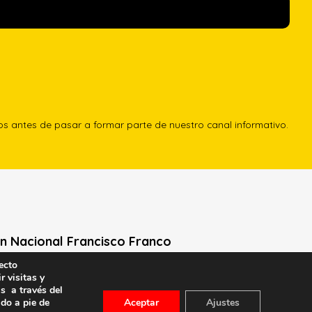
los antes de pasar a formar parte de nuestro canal informativo.
n Nacional Francisco Franco
ecto
Neville, 1 -1º Izq
r visitas y
le General Moscardó)
s a través del
ado a pie de
Aceptar
Ajustes
id) – Tel. 91 541 21 22