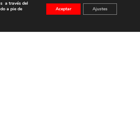
s a través del
le General Moscardó)
ado a pie de
Aceptar
Ajustes
id) – Tel. 91 541 21 22
con nosotros
–
Condiciones Generales de uso