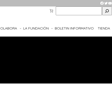
Faceb
Twit
Y
S
e
a
r
COLABORA
LA FUNDACIÓN
BOLETIN INFORMATIVO
TIENDA
c
h