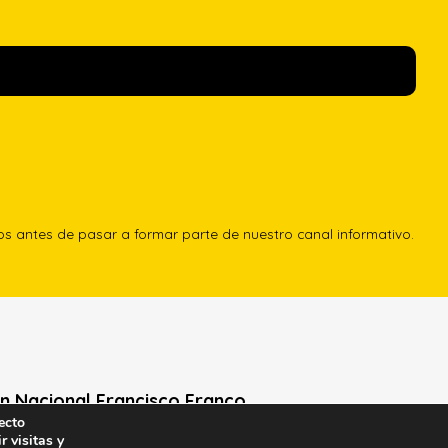
los antes de pasar a formar parte de nuestro canal informativo.
n Nacional Francisco Franco
ecto
r visitas y
Neville, 1 -1º Izq