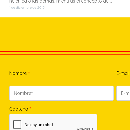
helénica o las demás, mientras el concepto del…
1 de diciembre de 2015
Nombre
*
E-mail
Captcha
*