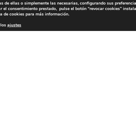
as de ellas o simplemente las necesarias, configurando sus preferencia
(antes cal
r el consentimiento prestado, pulse el botón “revocar cookies” instal
ca de cookies
para más información.
28020 (Madr
 los
ajustes
Contacta 
cción de datos
–
Sus datos son seguros
–
Política de Cookies
Facebook
Twitter
YouTube
© 2023 FNFF | Todos los derechos reservados.