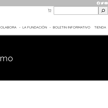
Faceb
Twit
Y
S
e
a
r
COLABORA
LA FUNDACIÓN
BOLETIN INFORMATIVO
TIENDA
c
h
smo