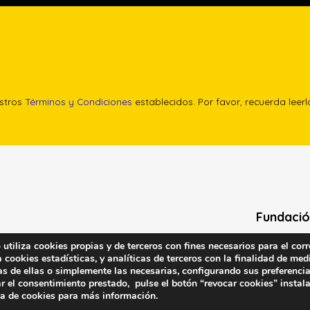
estros
Términos y Condiciones
establecidos. Por favor, recuerda leer
Fundació
tiliza cookies propias y de terceros con fines necesarios para el corr
Calle Edgar 
cookies estadísticas, y analíticas de terceros con la finalidad de medi
(antes cal
as de ellas o simplemente las necesarias, configurando sus preferencia
28020 (Madr
r el consentimiento prestado, pulse el botón “revocar cookies” instal
ca de cookies
para más información.