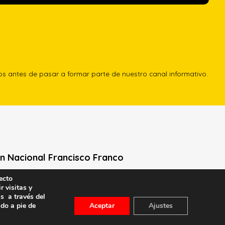
los antes de pasar a formar parte de nuestro canal informativo.
n Nacional Francisco Franco
ecto
Neville, 1 -1º Izq
r visitas y
le General Moscardó)
s a través del
id) – Tel. 91 541 21 22
ado a pie de
Aceptar
Ajustes