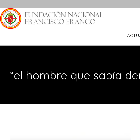
Saltar
al
contenido
ACTU
“el hombre que sabía d