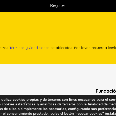
estros
Términos y Condiciones
establecidos. Por favor, recuerda leer
Fundació
tiliza cookies propias y de terceros con fines necesarios para el corr
Calle Edgar 
cookies estadísticas, y analíticas de terceros con la finalidad de medi
(antes cal
as de ellas o simplemente las necesarias, configurando sus preferencia
r el consentimiento prestado, pulse el botón “revocar cookies” instal
28020 (Madr