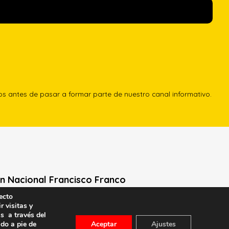
los antes de pasar a formar parte de nuestro canal informativo.
n Nacional Francisco Franco
ecto
Neville, 1 -1º Izq
r visitas y
le General Moscardó)
s a través del
ado a pie de
Aceptar
Ajustes
id) – Tel. 91 541 21 22