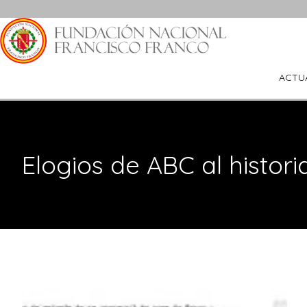
Saltar
al
contenido
ACTU
Elogios de ABC al histo