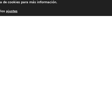
ca de cookies
para más información.
Contacta 
 los
ajustes
cción de datos
–
Sus datos son seguros
–
Política de Cookies
Facebook
Twitter
YouTube
© 2023 FNFF | Todos los derechos reservados.