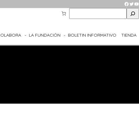
Faceb
Twit
Y
S
e
a
r
COLABORA
LA FUNDACIÓN
BOLETIN INFORMATIVO
TIENDA
c
h