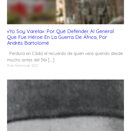
«Yo Soy Varela»: Por Qué Defender Al General
Que Fue Héroe En La Guerra De África, Por
Andrés Bartolomé
Perdura en Cádiz el recuerdo de quien «era querido desde
mucho antes del 36» […]
10 de febrero de 2022