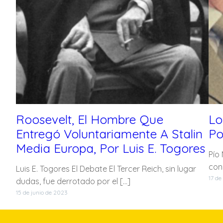
Roosevelt, El Hombre Que
Lo
Entregó Voluntariamente A Stalin
Po
Media Europa, Por Luis E. Togores
Pío
con
Luis E. Togores El Debate El Tercer Reich, sin lugar
17 de
dudas, fue derrotado por el […]
15 de junio de 2023