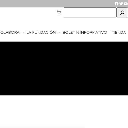
Faceb
Twit
Y
S
e
a
r
COLABORA
LA FUNDACIÓN
BOLETIN INFORMATIVO
TIENDA
c
h