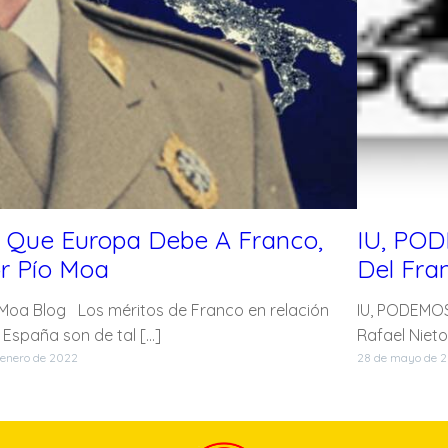
 Que Europa Debe A Franco,
IU, POD
r Pío Moa
Del Fra
 Moa Blog Los méritos de Franco en relación
IU, PODEMOS
 España son de tal […]
Rafael Niet
 enero de 2022
28 de mayo de 2