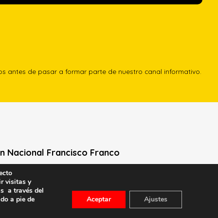
los antes de pasar a formar parte de nuestro canal informativo.
n Nacional Francisco Franco
ecto
Neville, 1 -1º Izq
r visitas y
le General Moscardó)
s a través del
id) – Tel. 91 541 21 22
ado a pie de
Aceptar
Ajustes