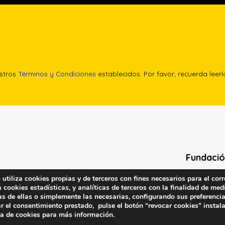
estros
Términos y Condiciones
establecidos. Por favor, recuerda leer
Fundació
tiliza cookies propias y de terceros con fines necesarios para el corr
Calle Edgar 
cookies estadísticas, y analíticas de terceros con la finalidad de medi
(antes cal
as de ellas o simplemente las necesarias, configurando sus preferencia
28020 (Madr
r el consentimiento prestado, pulse el botón “revocar cookies” instal
ca de cookies
para más información.