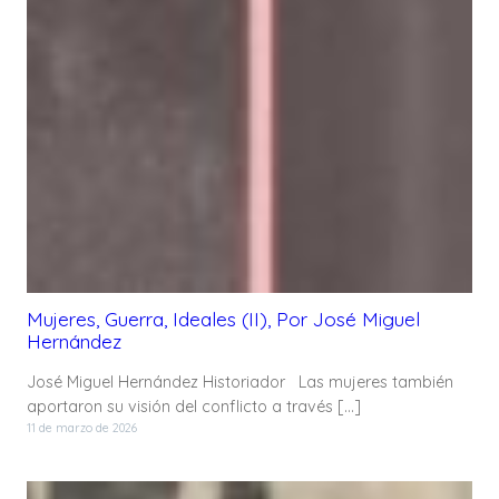
Mujeres, Guerra, Ideales (II), Por José Miguel
Hernández
José Miguel Hernández Historiador Las mujeres también
aportaron su visión del conflicto a través […]
11 de marzo de 2026