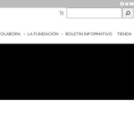
Faceb
Twit
Y
S
e
a
r
COLABORA
LA FUNDACIÓN
BOLETIN INFORMATIVO
TIENDA
c
h