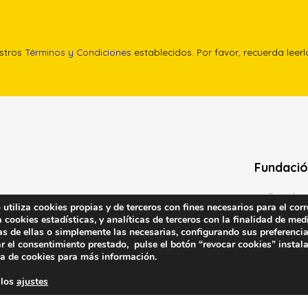
estros
Términos y Condiciones
establecidos. Por favor, recuerda leer
Fundació
Calle Edgar 
tiliza cookies propias y de terceros con fines necesarios para el corr
(antes cal
cookies estadísticas, y analíticas de terceros con la finalidad de medi
as de ellas o simplemente las necesarias, configurando sus preferencia
28020 (Madr
r el consentimiento prestado, pulse el botón “revocar cookies” instal
ca de cookies
para más información.
Contacta 
 los
ajustes