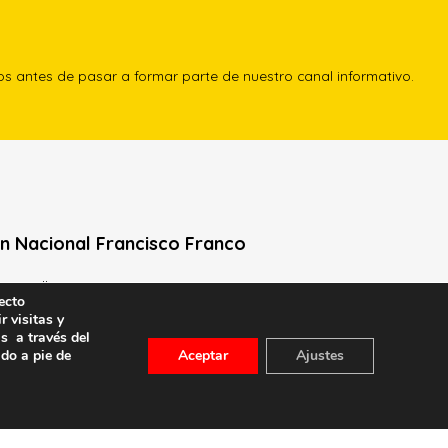
los antes de pasar a formar parte de nuestro canal informativo.
n Nacional Francisco Franco
Neville, 1 -1º Izq
ecto
le General Moscardó)
r visitas y
s a través del
id) – Tel. 91 541 21 22
ado a pie de
Aceptar
Ajustes
con nosotros