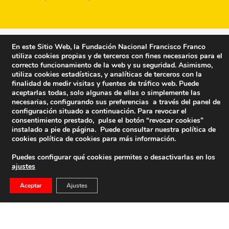
En este Sitio Web, la Fundación Nacional Francisco Franco
utiliza cookies propias y de terceros con fines necesarios para el
correcto funcionamiento de la web y su seguridad. Asimismo,
utiliza cookies estadísticas, y analíticas de terceros con la
finalidad de medir visitas y fuentes de tráfico web. Puede
aceptarlas todas, solo algunas de ellas o simplemente las
necesarias, configurando sus preferencias a través del panel de
configuración situado a continuación. Para revocar el
consentimiento prestado, pulse el botón “revocar cookies”
instalado a pie de página. Puede consultar nuestra política de
cookies
política de cookies
para más información.
Puedes configurar qué cookies permites o desactivarlas en los
ajustes
Fundación Nacional Francisco Franco
Aceptar
Ajustes
Calle Edgar Neville, 1 -1º Izq
(antes calle General Moscardó)
28020 (Madrid) – Tel. 91 541 21 22