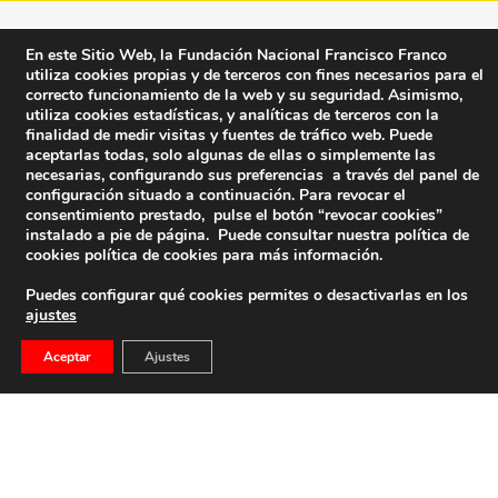
En este Sitio Web, la Fundación Nacional Francisco Franco
utiliza cookies propias y de terceros con fines necesarios para el
correcto funcionamiento de la web y su seguridad. Asimismo,
utiliza cookies estadísticas, y analíticas de terceros con la
finalidad de medir visitas y fuentes de tráfico web. Puede
aceptarlas todas, solo algunas de ellas o simplemente las
necesarias, configurando sus preferencias a través del panel de
configuración situado a continuación. Para revocar el
consentimiento prestado, pulse el botón “revocar cookies”
instalado a pie de página. Puede consultar nuestra política de
cookies
política de cookies
para más información.
Puedes configurar qué cookies permites o desactivarlas en los
ajustes
Fundación Nacional Francisco Franco
Aceptar
Ajustes
Calle Edgar Neville, 1 -1º Izq
(antes calle General Moscardó)
28020 (Madrid) – Tel. 91 541 21 22
Contacta con nosotros