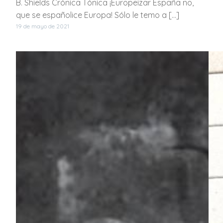
B. Shields Crónica Tónica ¡Europeizar España no,
que se españolice Europa! Sólo le temo a […]
19 de mayo de 2021