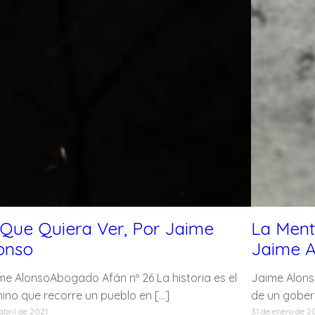
 Que Quiera Ver, Por Jaime
La Ment
onso
Jaime A
me AlonsoAbogado Afán nº 26 La historia es el
Jaime Alons
ino que recorre un pueblo en […]
de un gobern
 abril de 2021
31 de enero de 2