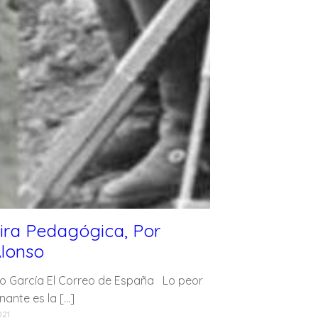
ira Pedagógica, Por
lonso
o García El Correo de España Lo peor
ante es la […]
021