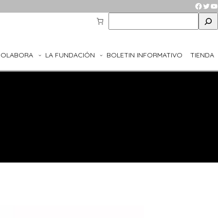
Faceb
Twit
Y
S
e
a
r
COLABORA
LA FUNDACIÓN
BOLETIN INFORMATIVO
TIENDA
c
h