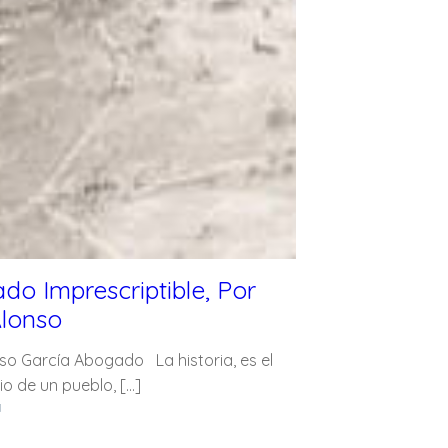
do Imprescriptible, Por
lonso
o García Abogado La historia, es el
io de un pueblo, […]
1