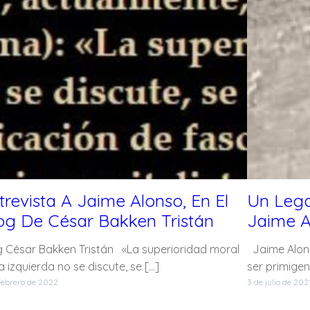
trevista A Jaime Alonso, En El
Un Lega
og De César Bakken Tristán
Jaime A
g César Bakken Tristán «La superioridad moral
Jaime Alons
a izquierda no se discute, se […]
ser primigen
febrero de 2022
3 de julio de 202