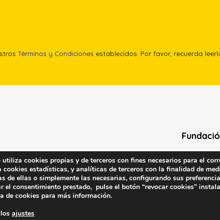
estros
Términos y Condiciones
establecidos. Por favor, recuerda leer
Fundació
Calle Edgar 
tiliza cookies propias y de terceros con fines necesarios para el corr
cookies estadísticas, y analíticas de terceros con la finalidad de medi
(antes cal
as de ellas o simplemente las necesarias, configurando sus preferencia
28020 (Madr
r el consentimiento prestado, pulse el botón “revocar cookies” instal
ca de cookies
para más información.
Contacta 
 los
ajustes