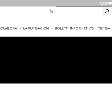
Faceb
Twit
Y
S
e
a
r
COLABORA
LA FUNDACIÓN
BOLETIN INFORMATIVO
TIENDA
c
h