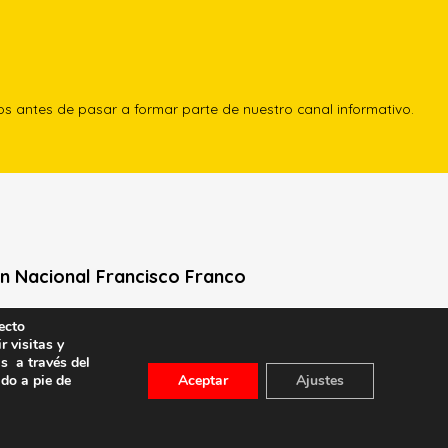
los antes de pasar a formar parte de nuestro canal informativo.
n Nacional Francisco Franco
Neville, 1 -1º Izq
ecto
r visitas y
le General Moscardó)
s a través del
id) – Tel. 91 541 21 22
ado a pie de
Aceptar
Ajustes
con nosotros