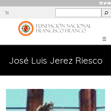
Saltar
Faceb
Twit
Y
al
S
contenido
e
a
r
c
h
José Luis Jerez Riesco