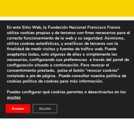
En este Sitio Web, la Fundación Nacional Francisco Franco
utiliza cookies propias y de terceros con fines necesarios para el
correcto funcionamiento de la web y su seguridad. Asimismo,
utiliza cookies estadísticas, y analíticas de terceros con la
finalidad de medir visitas y fuentes de tráfico web. Puede
aceptarlas todas, solo algunas de ellas o simplemente las
necesarias, configurando sus preferencias a través del panel de
configuración situado a continuación. Para revocar el
consentimiento prestado, pulse el botón “revocar cookies”
instalado a pie de página. Puede consultar nuestra política de
cookies
política de cookies
para más información.
Puedes configurar qué cookies permites o desactivarlas en los
ajustes
Fundación Nacional Francisco Franco
Aceptar
Ajustes
Calle Edgar Neville, 1 -1º Izq
(antes calle General Moscardó)
28020 (Madrid) – Tel. 91 541 21 22