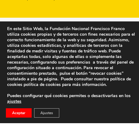
En este Sitio Web, la Fundación Nacional Francisco Franco
utiliza cookies propias y de terceros con fines necesarios para el
correcto funcionamiento de la web y su seguridad. Asimismo,
utiliza cookies estadísticas, y analíticas de terceros con la
finalidad de medir visitas y fuentes de tráfico web. Puede
aceptarlas todas, solo algunas de ellas o simplemente las
necesarias, configurando sus preferencias a través del panel de
configuración situado a continuación. Para revocar el
consentimiento prestado, pulse el botón “revocar cookies”
instalado a pie de página. Puede consultar nuestra política de
cookies
política de cookies
para más información.
Puedes configurar qué cookies permites o desactivarlas en los
ajustes
Fundación Nacional Francisco Franco
Aceptar
Ajustes
Calle Edgar Neville, 1 -1º Izq
(antes calle General Moscardó)
28020 (Madrid) – Tel. 91 541 21 22