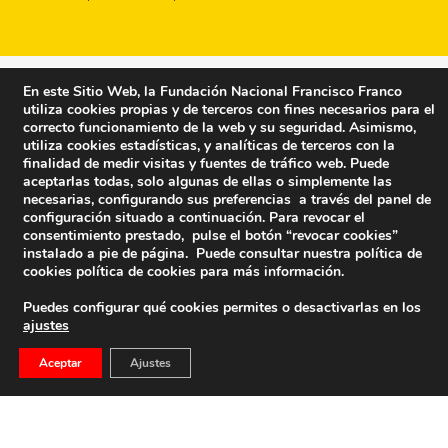
En este Sitio Web, la Fundación Nacional Francisco Franco
utiliza cookies propias y de terceros con fines necesarios para el
correcto funcionamiento de la web y su seguridad. Asimismo,
utiliza cookies estadísticas, y analíticas de terceros con la
finalidad de medir visitas y fuentes de tráfico web. Puede
aceptarlas todas, solo algunas de ellas o simplemente las
necesarias, configurando sus preferencias a través del panel de
configuración situado a continuación. Para revocar el
consentimiento prestado, pulse el botón “revocar cookies”
instalado a pie de página. Puede consultar nuestra política de
cookies
política de cookies
para más información.
Puedes configurar qué cookies permites o desactivarlas en los
ajustes
Fundación Nacional Francisco Franco
Aceptar
Ajustes
Calle Edgar Neville, 1 -1º Izq
(antes calle General Moscardó)
28020 (Madrid) – Tel. 91 541 21 22