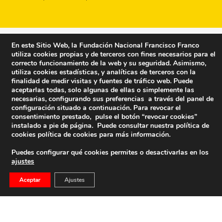
En este Sitio Web, la Fundación Nacional Francisco Franco
utiliza cookies propias y de terceros con fines necesarios para el
correcto funcionamiento de la web y su seguridad. Asimismo,
utiliza cookies estadísticas, y analíticas de terceros con la
finalidad de medir visitas y fuentes de tráfico web. Puede
aceptarlas todas, solo algunas de ellas o simplemente las
necesarias, configurando sus preferencias a través del panel de
configuración situado a continuación. Para revocar el
consentimiento prestado, pulse el botón “revocar cookies”
instalado a pie de página. Puede consultar nuestra política de
cookies
política de cookies
para más información.
Puedes configurar qué cookies permites o desactivarlas en los
ajustes
Fundación Nacional Francisco Franco
Aceptar
Ajustes
Calle Edgar Neville, 1 -1º Izq
(antes calle General Moscardó)
28020 (Madrid) – Tel. 91 541 21 22