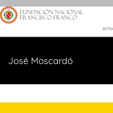
Saltar
al
contenido
ACTU
José Moscardó