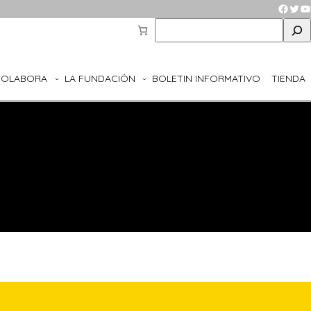
Faceb
Twit
Y
S
e
a
r
COLABORA
LA FUNDACIÓN
BOLETIN INFORMATIVO
TIENDA
c
h