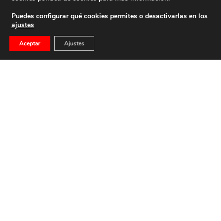
Puedes configurar qué cookies permites o desactivarlas en los
ajustes
Aceptar
Ajustes
Fundación Nacional Francisco Franco
Calle Edgar Neville, 1 -1º Izq
(antes calle General Moscardó)
28020 (Madrid) – Tel. 91 541 21 22
Contacta con nosotros
Política de Privacidad y protección de datos
–
Sus datos
son seguros
–
Política de Cookies
–
Condiciones Generales
de uso
Facebook
Twitter
YouTube