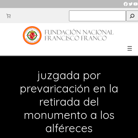
Saltar
Faceb
Twit
Y
al
S
contenido
e
a
r
c
h
juzgada por
prevaricación en la
retirada del
monumento a los
alféreces