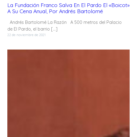
La Fundación Franco Salva En El Pardo El «boicot»
A Su Cena Anual, Por Andrés Bartolomé
Andrés Bartolomé La Razón A 500 metros del Palacio
de El Pardo, el barrio […]
22 de noviembre de 2021