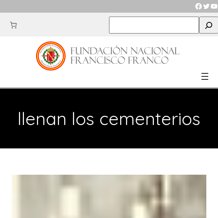
Saltar
Faceb
Twit
Y
al
S
contenido
e
a
r
c
h
llenan los cementerios