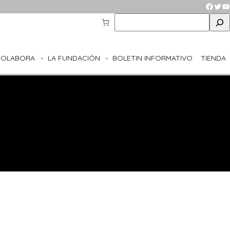
Faceb
Twit
Y
S
e
a
r
COLABORA
LA FUNDACIÓN
BOLETIN INFORMATIVO
TIENDA
c
h