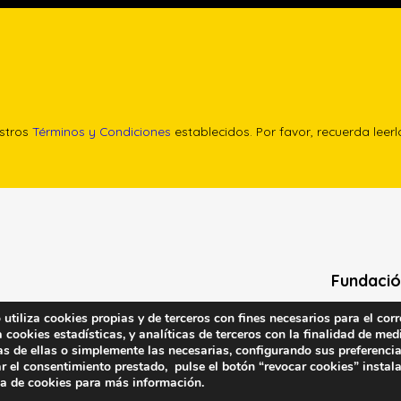
estros
Términos y Condiciones
establecidos. Por favor, recuerda leer
Fundació
tiliza cookies propias y de terceros con fines necesarios para el corr
Calle Edgar 
cookies estadísticas, y analíticas de terceros con la finalidad de medi
(antes cal
as de ellas o simplemente las necesarias, configurando sus preferencia
28020 (Madr
r el consentimiento prestado, pulse el botón “revocar cookies” instal
ca de cookies
para más información.