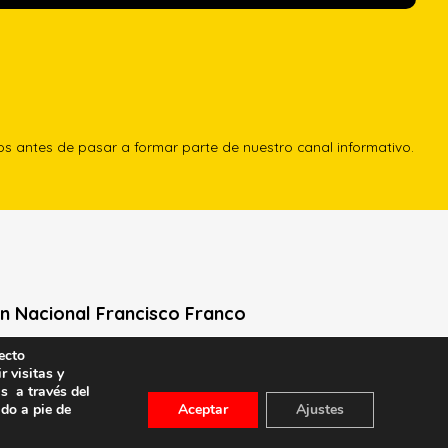
los antes de pasar a formar parte de nuestro canal informativo.
n Nacional Francisco Franco
ecto
Neville, 1 -1º Izq
r visitas y
le General Moscardó)
s a través del
id) – Tel. 91 541 21 22
ado a pie de
Aceptar
Ajustes