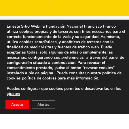
En este Sitio Web, la Fundación Nacional Francisco Franco
utiliza cookies propias y de terceros con fines necesarios para el
correcto funcionamiento de la web y su seguridad. Asimismo,
utiliza cookies estadísticas, y analíticas de terceros con la
finalidad de medir visitas y fuentes de tráfico web. Puede
aceptarlas todas, solo algunas de ellas o simplemente las
necesarias, configurando sus preferencias a través del panel de
configuración situado a continuación. Para revocar el
consentimiento prestado, pulse el botón “revocar cookies”
instalado a pie de página. Puede consultar nuestra política de
cookies
política de cookies
para más información.
Puedes configurar qué cookies permites o desactivarlas en los
ajustes
Fundación Nacional Francisco Franco
Aceptar
Ajustes
Calle Edgar Neville, 1 -1º Izq
(antes calle General Moscardó)
28020 (Madrid) – Tel. 91 541 21 22