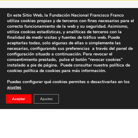
En este Sitio Web, la Fundación Nacional Francisco Franco
utiliza cookies propias y de terceros con fines necesarios para el
correcto funcionamiento de la web y su seguridad. Asimismo,
utiliza cookies estadísticas, y analíticas de terceros con la
finalidad de medir visitas y fuentes de tráfico web. Puede
aceptarlas todas, solo algunas de ellas o simplemente las
necesarias, configurando sus preferencias a través del panel de
configuración situado a continuación. Para revocar el
consentimiento prestado, pulse el botón “revocar cookies”
instalado a pie de página. Puede consultar nuestra política de
cookies
política de cookies
para más información.
Puedes configurar qué cookies permites o desactivarlas en los
ajustes
Fundación Nacional Francisco Franco
Aceptar
Ajustes
Calle Edgar Neville, 1 -1º Izq
(antes calle General Moscardó)
28020 (Madrid) – Tel. 91 541 21 22
Contacta con nosotros