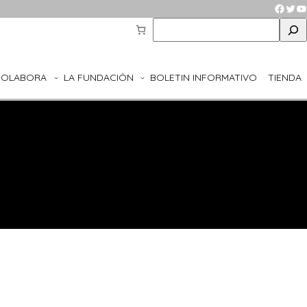
Faceb
Twit
Y
S
e
a
r
COLABORA
LA FUNDACIÓN
BOLETIN INFORMATIVO
TIENDA
c
h