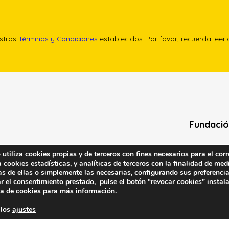
estros
Términos y Condiciones
establecidos. Por favor, recuerda leer
Fundació
Calle Edgar 
tiliza cookies propias y de terceros con fines necesarios para el corr
(antes cal
cookies estadísticas, y analíticas de terceros con la finalidad de medi
as de ellas o simplemente las necesarias, configurando sus preferencia
28020 (Madr
r el consentimiento prestado, pulse el botón “revocar cookies” instal
ca de cookies
para más información.
Contacta 
 los
ajustes