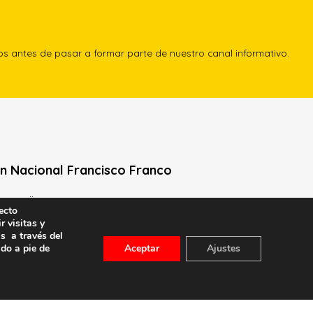
los antes de pasar a formar parte de nuestro canal informativo.
n Nacional Francisco Franco
Neville, 1 -1º Izq
ecto
le General Moscardó)
r visitas y
s a través del
id) – Tel. 91 541 21 22
ado a pie de
Aceptar
Ajustes
con nosotros