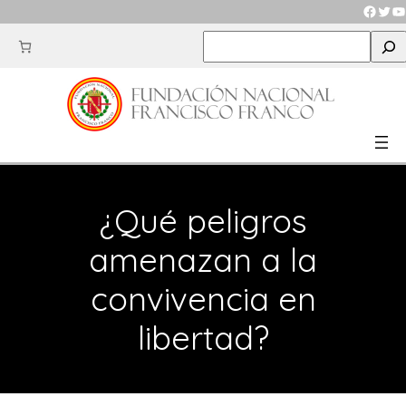
Saltar
Faceb
Twit
Y
al
S
contenido
e
a
r
c
h
¿Qué peligros
amenazan a la
convivencia en
libertad?