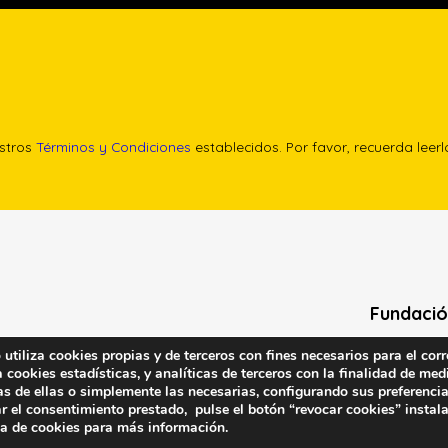
estros
Términos y Condiciones
establecidos. Por favor, recuerda leer
Fundació
tiliza cookies propias y de terceros con fines necesarios para el corr
Calle Edgar 
cookies estadísticas, y analíticas de terceros con la finalidad de medi
(antes cal
as de ellas o simplemente las necesarias, configurando sus preferencia
28020 (Madr
r el consentimiento prestado, pulse el botón “revocar cookies” instal
ca de cookies
para más información.