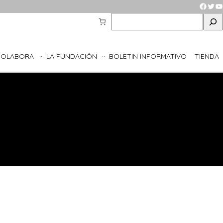
Faceb
Twit
Y
S
e
a
r
COLABORA
LA FUNDACIÓN
BOLETIN INFORMATIVO
TIENDA
c
h