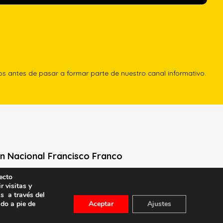
los antes de pasar a formar parte de nuestro canal informativo.
n Nacional Francisco Franco
ecto
Neville, 1 -1º Izq
r visitas y
le General Moscardó)
s a través del
id) – Tel. 91 541 21 22
ado a pie de
Aceptar
Ajustes