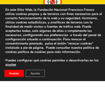
En este Sitio Web, la Fundación Nacional Francisco Franco
utiliza cookies propias y de terceros con fines necesarios para el
correcto funcionamiento de la web y su seguridad. Asimismo,
utiliza cookies estadísticas, y analíticas de terceros con la
La FNFF directamente en tu correo…
finalidad de medir visitas y fuentes de tráfico web. Puede
aceptarlas todas, solo algunas de ellas o simplemente las
Nombre
*
E-mail
*
necesarias, configurando sus preferencias a través del panel de
configuración situado a continuación. Para revocar el
consentimiento prestado, pulse el botón “revocar cookies”
instalado a pie de página. Puede consultar nuestra política de
cookies
política de cookies
para más información.
Captcha
*
Puedes configurar qué cookies permites o desactivarlas en los
ajustes
Aceptar
Ajustes