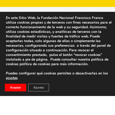
En este Sitio Web, la Fundación Nacional Francisco Franco
utiliza cookies propias y de terceros con fines necesarios para el
correcto funcionamiento de la web y su seguridad. Asimismo,
utiliza cookies estadísticas, y analíticas de terceros con la
finalidad de medir visitas y fuentes de tráfico web. Puede
aceptarlas todas, solo algunas de ellas o simplemente las
necesarias, configurando sus preferencias a través del panel de
configuración situado a continuación. Para revocar el
consentimiento prestado, pulse el botón “revocar cookies”
instalado a pie de página. Puede consultar nuestra política de
cookies
política de cookies
para más información.
Puedes configurar qué cookies permites o desactivarlas en los
ajustes
Fundación Nacional Francisco Franco
Aceptar
Ajustes
Calle Edgar Neville, 1 -1º Izq
(antes calle General Moscardó)
28020 (Madrid) – Tel. 91 541 21 22
Contacta con nosotros