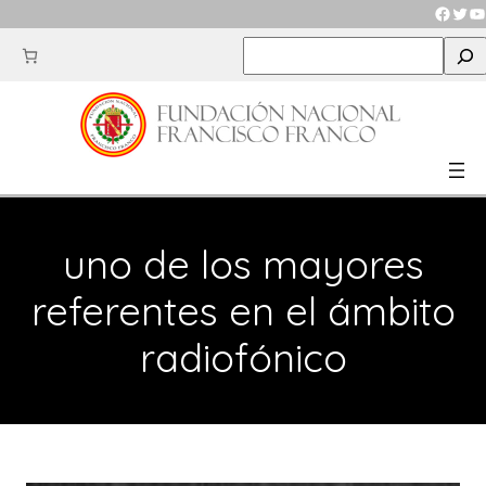
Saltar
Faceb
Twit
Y
al
S
contenido
e
a
r
c
h
uno de los mayores
referentes en el ámbito
radiofónico