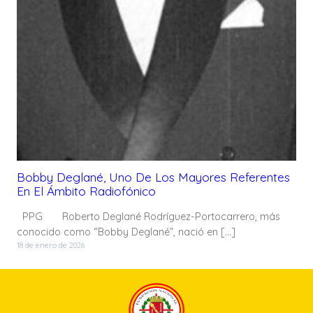
Bobby Deglané, Uno De Los Mayores Referentes
En El Ámbito Radiofónico
PPG Roberto Deglané Rodríguez-Portocarrero, más
conocido como “Bobby Deglané”, nació en […]
18 de enero de 2026