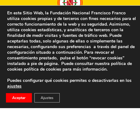
En este Sitio Web, la Fundación Nacional Francisco Franco
utiliza cookies propias y de terceros con fines necesarios para el
correcto funcionamiento de la web y su seguridad. Asimismo,
utiliza cookies estadísticas, y analíticas de terceros con la
La FNFF directamente en tu correo…
finalidad de medir visitas y fuentes de tráfico web. Puede
aceptarlas todas, solo algunas de ellas o simplemente las
Nombre
*
E-mail
*
necesarias, configurando sus preferencias a través del panel de
configuración situado a continuación. Para revocar el
consentimiento prestado, pulse el botón “revocar cookies”
instalado a pie de página. Puede consultar nuestra política de
cookies
política de cookies
para más información.
Captcha
*
Puedes configurar qué cookies permites o desactivarlas en los
ajustes
Aceptar
Ajustes