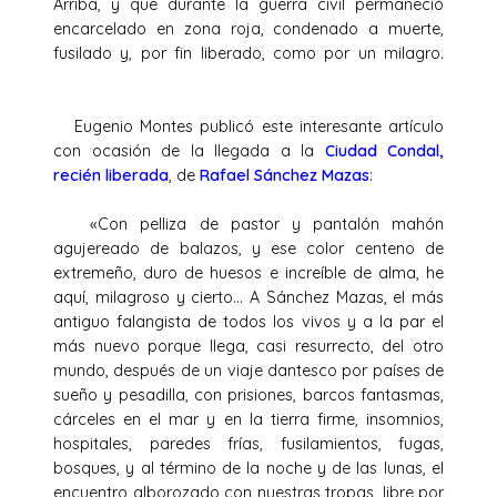
Arriba, y que durante la guerra civil permaneció
encarcelado en zona roja, condenado a muerte,
fusilado y, por fin liberado, como por un milagro.
Eugenio Montes publicó este interesante artículo
con ocasión de la llegada a la
Ciudad Condal,
recién liberada
, de
Rafael Sánchez Mazas
:
«Con pelliza de pastor y pantalón mahón
agujereado de balazos, y ese color centeno de
extremeño, duro de huesos e increíble de alma, he
aquí, milagroso y cierto… A Sánchez Mazas, el más
antiguo falangista de todos los vivos y a la par el
más nuevo porque llega, casi resurrecto, del otro
mundo, después de un viaje dantesco por países de
sueño y pesadilla, con prisiones, barcos fantasmas,
cárceles en el mar y en la tierra firme, insomnios,
hospitales, paredes frías, fusilamientos, fugas,
bosques, y al término de la noche y de las lunas, el
encuentro alborozado con nuestras tropas, libre por