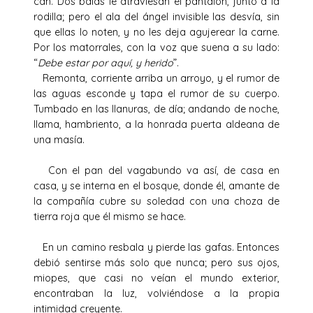
can. Dos balas le atraviesan el pantalón, junto a la
rodilla; pero el ala del ángel invisible las desvía, sin
que ellas lo noten, y no les deja agujerear la carne.
Por los matorrales, con la voz que suena a su lado:
“
Debe estar por aquí, y herido
”.
Remonta, corriente arriba un arroyo, y el rumor de
las aguas esconde y tapa el rumor de su cuerpo.
Tumbado en las llanuras, de día; andando de noche,
llama, hambriento, a la honrada puerta aldeana de
una masía.
Con el pan del vagabundo va así, de casa en
casa, y se interna en el bosque, donde él, amante de
la compañía cubre su soledad con una choza de
tierra roja que él mismo se hace.
En un camino resbala y pierde las gafas. Entonces
debió sentirse más solo que nunca; pero sus ojos,
miopes, que casi no veían el mundo exterior,
encontraban la luz, volviéndose a la propia
intimidad creyente.