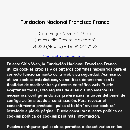
Fundación Nacional Francisco Franco
Calle Edgar Neville, 1 -1º Izq
(antes calle General Moscardó)
28020 (Madrid) – Tel. 91 541 21 22
Contacta con nosotros
En este Sitio Web, la Fundación Nacional Francisco Franco
utiliza cookies propias y de terceros con fines necesarios para el
correcto funcionamiento de la web y su seguridad. Asimismo,
utiliza cookies estadísticas, y analíticas de terceros con la
finalidad de medir visitas y fuentes de tráfico web. Puede
Política de Privacidad y protección de datos
–
Sus datos
aceptarlas todas, solo algunas de ellas o simplemente las
son seguros
–
Política de Cookies
–
Condiciones Generales
necesarias, configurando sus preferencias a través del panel de
de uso
configuración situado a continuación. Para revocar el
consentimiento prestado, pulse el botón “revocar cookies”
Facebook
Twitter
YouTube
instalado a pie de página. Puede consultar nuestra política de
cookies
política de cookies
para más información.
© 2023 FNFF | Todos los derechos reservados.
Puedes configurar qué cookies permites o desactivarlas en los