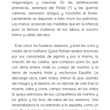
mayorazgos y casonas. En las estribaciones
pirenaicas, estampa del Pirala (*) y las guerras
carlistas, seminario antiguo y montaña al fondo.
Lentamente se disponen a bien morir los patriotas.
Las manos acarician las medallas que en la infancia
puso la ternura materna; en los labios, el susurro
íntimo y cálido del rezo.
Eran cinco los fusileros asesinos, y eran las ocho y
media de la mañana. Quizá Rafael rezaba entonces
por sus camaradas de agonía y por sí mismo, la
oración de los caídos, que compuso para los que
con alma entera rinde su cuerpo de martirio a la
tierra de nuestra triste y anchurosa España. La
descarga seca; caen todos, menos él, que, asistido
del milagro y el destino, en un rebrote de vida tras la
muerte, salta y corre, campo traviesa; en los oídos
la queja silenciosa de sus compañeros de martirio y
los gritos y los tiros de rabia de los asesinos. Una
ametralladora le va ladrando a la espalda, como un