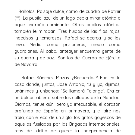
Bañolas. Paisaje dulce, como de cuadro de Patinir
(**). La pupila azul de un lago debía mirar atónita a
aquel extraño caminante. Otras pupilas atónitas
también le miraban. Tres huidos de las filas rojas,
indecisos y temerosos. Rafael se acerca y se los
lleva. Medio como prisioneros, medio como
guardianes. Al cabo, anteayer encuentra gente de
su guerra y de paz. ¡Son los del Cuerpo de Ejército
de Navarra!
Rafael Sánchez Mazas. ¿Recuerdas? Fue en tu
casa donde, juntos, José Antonio, tú y yo, dijimos,
unánimes y unísonos: “Se llamará Falange”. Era en
un balcón abierto sobre los collados de la Moncloa.
Oíamos, tenue aún, pero ya irrecusable, el corazón
profundo de España en primavera, y el aire nos
traía, con el eco de un siglo, los gritos goyescos de
aquellos fusilados por las Brigadas Internacionales,
reos del delito de querer la independencia de