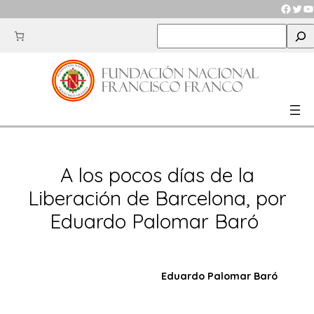
Saltar
Faceb
Twit
Y
al
S
contenido
e
a
r
c
h
A los pocos días de la
Liberación de Barcelona, por
Eduardo Palomar Baró
Eduardo Palomar Baró