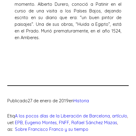
momento. Alberto Durero, conoció a Patinir en el
curso de una visita a los Países Bajos, dejando
escrito en su diario que era: “un buen pintor de
paisajes”. Una de sus obras, “Huida a Egipto”, está
en el Prado. Murió prematuramente, en el año 1524,
en Amberes.
Publicado
27 de enero de 2019
en
Historia
Etiq
A los pocos días de la Liberación de Barcelona
, 
artículo
, 
uet
EPB
, 
Eugenio Montes
, 
FNFF
, 
Rafael Sánchez Mazas
, 
as:
Sobre Francisco Franco y su tiempo