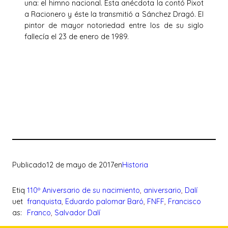
una: el himno nacional. Esta anécdota la contó Pixot
a Racionero y éste la transmitió a Sánchez Dragó. El
pintor de mayor notoriedad entre los de su siglo
fallecía el 23 de enero de 1989.
Publicado
12 de mayo de 2017
en
Historia
Etiq
110º Aniversario de su nacimiento
, 
aniversario
, 
Dalí
uet
franquista
, 
Eduardo palomar Baró
, 
FNFF
, 
Francisco
as:
Franco
, 
Salvador Dalí