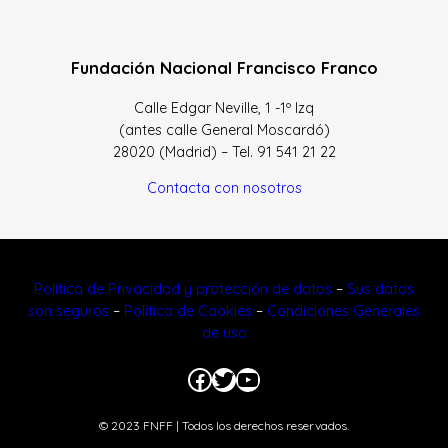
Fundación Nacional Francisco Franco
Calle Edgar Neville, 1 -1º Izq
(antes calle General Moscardó)
28020 (Madrid) – Tel. 91 541 21 22
Contacta con nosotros
Política de Privacidad y protección de datos
–
Sus datos
son seguros
–
Política de Cookies
–
Condiciones Generales
de uso
Facebook
Twitter
YouTube
© 2023 FNFF | Todos los derechos reservados.