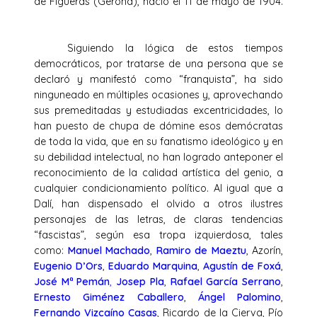
de Figueras (Gerona), nació el 11 de mayo de 1904.
Siguiendo la lógica de estos tiempos
democráticos, por tratarse de una persona que se
declaró y manifestó como “franquista”, ha sido
ninguneado en múltiples ocasiones y, aprovechando
sus premeditadas y estudiadas excentricidades, lo
han puesto de chupa de dómine esos demócratas
de toda la vida, que en su fanatismo ideológico y en
su debilidad intelectual, no han logrado anteponer el
reconocimiento de la calidad artística del genio, a
cualquier condicionamiento político. Al igual que a
Dalí, han dispensado el olvido a otros ilustres
personajes de las letras, de claras tendencias
“fascistas”, según esa tropa izquierdosa, tales
como:
Manuel Machado
,
Ramiro de Maeztu
, Azorín,
Eugenio D’Ors
,
Eduardo Marquina
,
Agustín de Foxá
,
José Mª Pemán
,
Josep Pla
,
Rafael García Serrano
,
Ernesto Giménez Caballero
,
Ángel Palomino
,
Fernando Vizcaíno Casas
, Ricardo de la Cierva, Pío