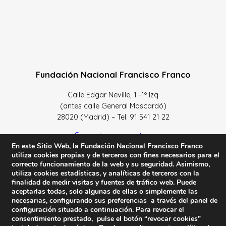
Fundación Nacional Francisco Franco
Calle Edgar Neville, 1 -1º Izq
(antes calle General Moscardó)
28020 (Madrid) – Tel. 91 541 21 22
Contacta con nosotros
En este Sitio Web, la Fundación Nacional Francisco Franco
utiliza cookies propias y de terceros con fines necesarios para el
correcto funcionamiento de la web y su seguridad. Asimismo,
utiliza cookies estadísticas, y analíticas de terceros con la
finalidad de medir visitas y fuentes de tráfico web. Puede
Política de Privacidad y protección de datos
–
Sus datos
aceptarlas todas, solo algunas de ellas o simplemente las
son seguros
–
Política de Cookies
–
Condiciones Generales
necesarias, configurando sus preferencias a través del panel de
de uso
configuración situado a continuación. Para revocar el
consentimiento prestado, pulse el botón “revocar cookies”