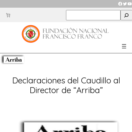
Saltar
Faceb
Twit
Y
al
S
contenido
e
a
r
c
h
Declaraciones del Caudillo al
Director de “Arriba”