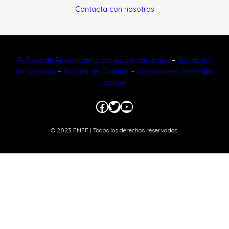
Contacta con nosotros
Política de Privacidad y protección de datos
–
Sus datos
son seguros
–
Política de Cookies
–
Condiciones Generales
de uso
Facebook
Twitter
YouTube
© 2023 FNFF | Todos los derechos reservados.